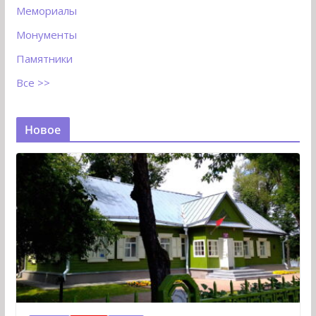
Мемориалы
Монументы
Памятники
Все >>
Новое