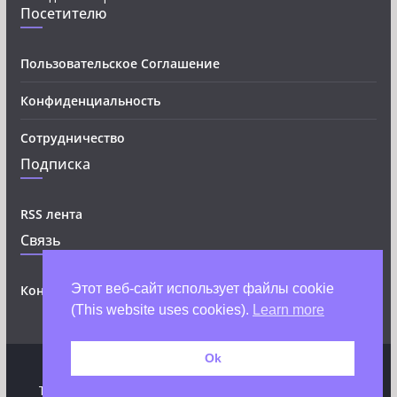
Посетителю
Пользовательское Соглашение
Конфиденциальность
Сотрудничество
Подписка
RSS лента
Связь
Этот веб-сайт использует файлы cookie
Контакты
(This website uses cookies).
Learn more
Ok
Копирайт © 2026
ATaurus
. Все права защищены.
Тема
ColorMag
от ThemeGrill. Создано на
WordPress
.