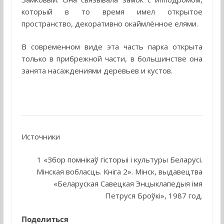
который в то время имел открытое
пространство, декоративно окаймлённое елями.
В современном виде эта часть парка открыта
только в прибрежной части, в большинстве она
занята насаждениями деревьев и кустов.
Источники
1 «Збор помнiкаў гiсторыi i культуры Беларусі.
Мінская вобласць. Кніга 2». Мінск, выдавецтва
«Беларуская Савецкая Энцыклапедыя імя
Петруся Броўкі», 1987 год.
Поделиться