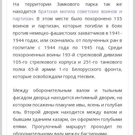
На территории Замкового парка так же
находится
братская могила советских воинов и
партизан
. В этом месте было похоронено 135
воинов и партизан, которые погибли в боях
против немецко-фашистских захватчиков в 1941-
1944 годах, или скончались от полученных ран в
госпитале с 1944 года по 1945 год. Среди
похороненных воины 193-й стрелковой дивизии
105-го стрелкового корпуса и 251-го танкового
полка 65-й армии 1-го Белорусского фронта,
которые освобождали город Несвиж.
Между оборонительным валом и тыльным
фасадом дворца находится интимный дворик, на
котором посажены плакучие ивы, ясень и голубая
ель. Второй дворик находится между валом и
бывшим зданием казарм, он оформлен голубыми
елями. Прогулочный маршрут проходит по
оборонительному валу между бастионами.