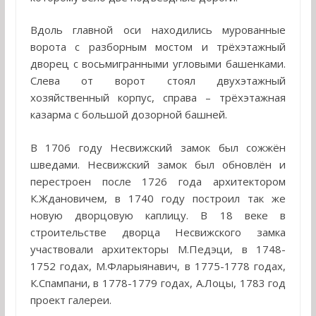
Вдоль главной оси находились мурованные
ворота с разборным мостом и трёхэтажный
дворец с восьмигранными угловыми башенками.
Слева от ворот стоял двухэтажный
хозяйственный корпус, справа – трёхэтажная
казарма с большой дозорной башней.
В 1706 году Несвижский замок был сожжён
шведами. Несвижский замок был обновлён и
перестроен после 1726 года архитектором
К.Ждановичем, в 1740 году построил так же
новую дворцовую каплицу. В 18 веке в
строительстве дворца Несвижского замка
участвовали архитекторы М.Педэци, в 1748-
1752 годах, М.Фларыянавич, в 1775-1778 годах,
К.Спампани, в 1778-1779 годах, А.Лоцы, 1783 год
проект галереи.