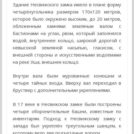
Здание Несвижского замка имело в плане форму
четырёхугольника размером 170х120 метров,
которое было окружено высоким, до 20 метров,
обложенным камнями земляным валом с
бастионами на углах, рвом, который заполнялся
водой, внутреннее кольцо, широкой дорогой с
невысокой земляной насыпью, гласисом, с
внешней стороны и искусственными водоёмами
на реке Уша, внешнее кольцо.
Внутри вала были мурованные конюшни и
четыре тайных входа. Вверху вал переходил в
бруствер с дополнительными укреплениями.
В 17 веке в Несвижском замке были построены
четыре оборонительные башни, известные по
инвентарям. Подход к Несвижскому замку с
запада был укреплён треугольным шанцем, к
которому вело две подъездные дороги.