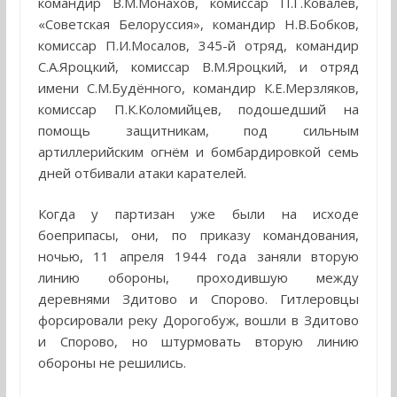
командир В.М.Монахов, комиссар П.Г.Ковалёв,
«Советская Белоруссия», командир Н.В.Бобков,
комиссар П.И.Мосалов, 345-й отряд, командир
С.А.Яроцкий, комиссар В.М.Яроцкий, и отряд
имени С.М.Будённого, командир К.Е.Мерзляков,
комиссар П.К.Коломийцев, подошедший на
помощь защитникам, под сильным
артиллерийским огнём и бомбардировкой семь
дней отбивали атаки карателей.
Когда у партизан уже были на исходе
боеприпасы, они, по приказу командования,
ночью, 11 апреля 1944 года заняли вторую
линию обороны, проходившую между
деревнями Здитово и Спорово. Гитлеровцы
форсировали реку Дорогобуж, вошли в Здитово
и Спорово, но штурмовать вторую линию
обороны не решились.