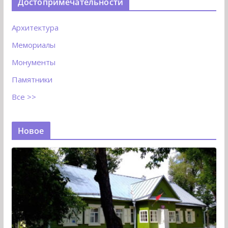
Достопримечательности
Архитектура
Мемориалы
Монументы
Памятники
Все >>
Новое