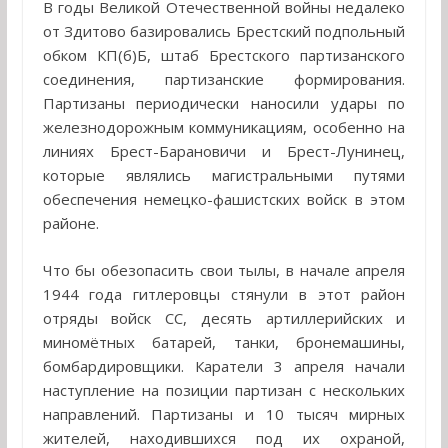
В годы Великой Отечественной войны недалеко
от Здитово базировались Брестский подпольный
обком КП(б)Б, штаб Брестского партизанского
соединения, партизанские формирования.
Партизаны периодически наносили удары по
железнодорожным коммуникациям, особенно на
линиях Брест-Барановичи и Брест-Лунинец,
которые являлись магистральными путями
обеспечения немецко-фашистских войск в этом
районе.
Что бы обезопасить свои тылы, в начале апреля
1944 года гитлеровцы стянули в этот район
отряды войск СС, десять артиллерийских и
миномётных батарей, танки, бронемашины,
бомбардировщики. Каратели 3 апреля начали
наступление на позиции партизан с нескольких
направлений. Партизаны и 10 тысяч мирных
жителей, находившихся под их охраной,