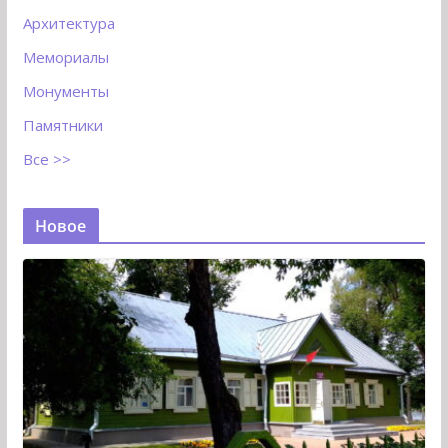
Архитектура
Мемориалы
Монументы
Памятники
Все >>
Новое