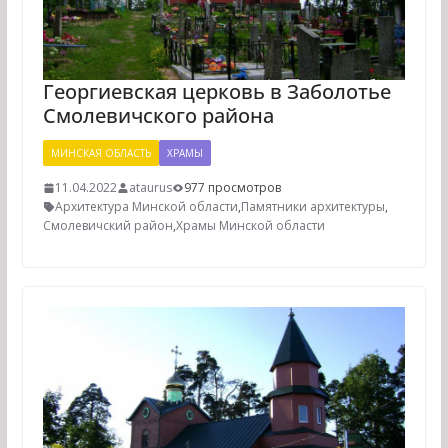
Георгиевская церковь в Заболотье
Смолевичского района
МИНСКАЯ ОБЛАСТЬ
ХРАМЫ
11.04.2022
ataurus
977 просмотров
Архитектура Минской области
,
Памятники архитектуры
,
Смолевичский район
,
Храмы Минской области