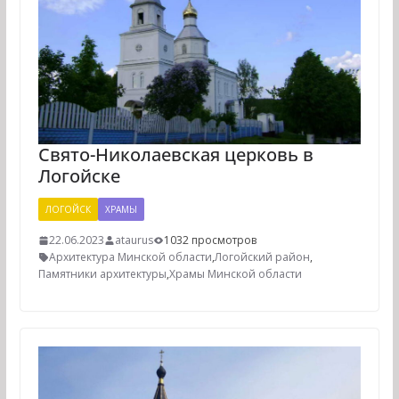
Свято-Николаевская церковь в
Логойске
ЛОГОЙСК
ХРАМЫ
22.06.2023
ataurus
1032 просмотров
Архитектура Минской области
,
Логойский район
,
Памятники архитектуры
,
Храмы Минской области