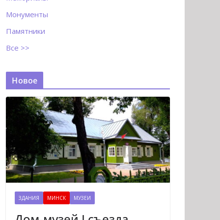
Монументы
Памятники
Все >>
Новое
ЗДАНИЯ
МИНСК
МУЗЕИ
Дом-музей I съезда