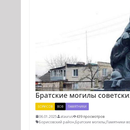
Братские могилы советски
БОРИСОВ
ВОВ
ПАМЯТНИКИ
06.01.2025
ataurus
439 просмотров
Борисовский район
,
Братские могилы
,
Памятники в