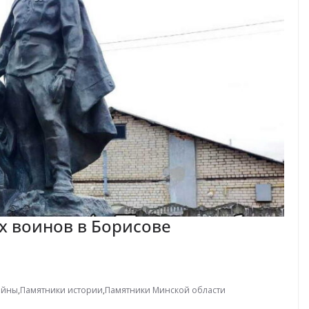
х воинов в Борисове
ойны
,
Памятники истории
,
Памятники Минской области