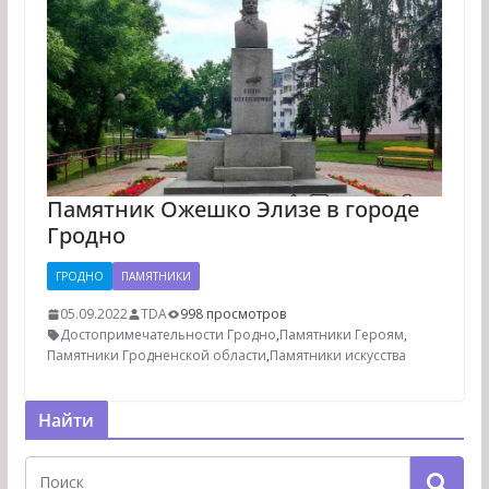
Памятник Ожешко Элизе в городе
Гродно
ГРОДНО
ПАМЯТНИКИ
05.09.2022
TDA
998 просмотров
Достопримечательности Гродно
,
Памятники Героям
,
Памятники Гродненской области
,
Памятники искусства
Найти