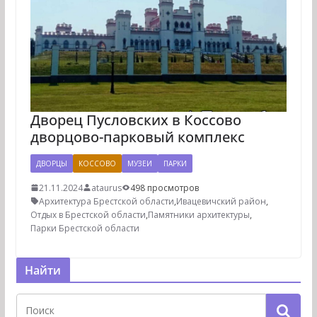
Дворец Пусловских в Коссово
дворцово-парковый комплекс
ДВОРЦЫ
КОССОВО
МУЗЕИ
ПАРКИ
21.11.2024
ataurus
498 просмотров
Архитектура Брестской области
,
Ивацевичский район
,
Отдых в Брестской области
,
Памятники архитектуры
,
Парки Брестской области
Найти