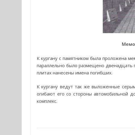
Мемо
К кургану с памятником была проложена ме
параллельно было размещено двенадцать пл
плитах нанесены имена погибших.
К кургану ведут так же выложенные сер
огибают его со стороны автомобильной д
комплекс.