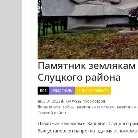
Памятник землякам 
Слуцкого района
ВОВ
МЕМОРИАЛЫ
МИНСКАЯ ОБЛАСТЬ
03.01.2022
TDA
992 просмотров
Памятники войны
,
Памятники землякам
,
Памятники и
Слуцкий район
Памятник землякам в Заполье, Слуцкого рай
был установлен напротив здания исполкома 