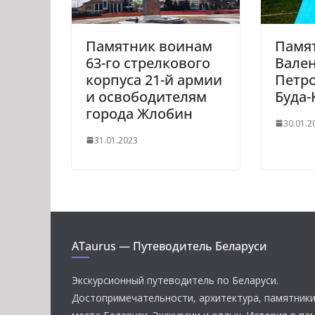
Памятник воинам
Памя
63-го стрелкового
Вале
корпуса 21-й армии
Петро
и освободителям
Буда
города Жлобин
30.01.2
31.01.2023
ATaurus — Путеводитель Беларуси
Экскурсионный путеводитель по Беларуси.
Достопримечательности, архитектура, памятник