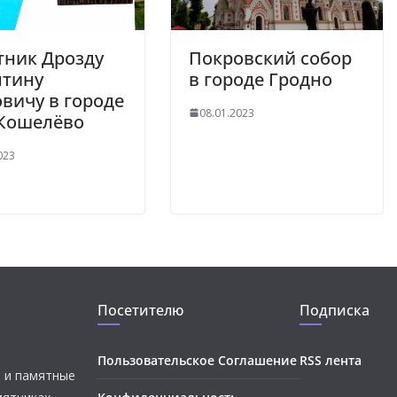
тник Дрозду
Покровский собор
нтину
в городе Гродно
вичу в городе
08.01.2023
-Кошелёво
023
Посетителю
Подписка
Пользовательское Соглашение
RSS лента
и и памятные