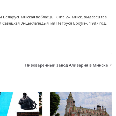
ы Беларусі. Мінская вобласць. Кніга 2». Мінск, выдавецтва
я Савецкая Энцыклапедыя імя Петруся Броўкі», 1987 год.
Пивоваренный завод Аливария в Минске