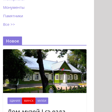
Монументы
Памятники
Все >>
Новое
ЗДАНИЯ
МИНСК
МУЗЕИ
Дом-музей I съезда