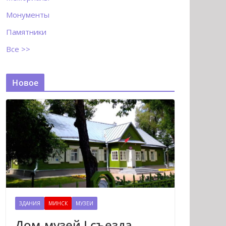
Монументы
Памятники
Все >>
Новое
ЗДАНИЯ
МИНСК
МУЗЕИ
Дом-музей I съезда