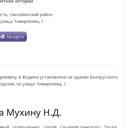
ятник истории
сть, Смолевичский район
улица Тимирязева, 1
На карте
иевичу в Жодино установлена на здании Белорусского
делия, по улице Тимирязева, 1.
 Мухину Н.Д.
ый селекционер, Герой Социалистического Труда,