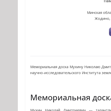
Пам
Минская обла
Жодино, 
Мемориальная доска Мухину Николаю Дмитр
научно-исследовательского Института земле
Мемориальная доска
Мухин Николай Дмитриевич — талантлив