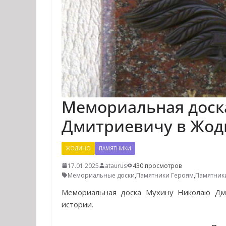
Мемориальная доск
Дмитриевичу в Жод
ЖОДИНО
ПАМЯТНИКИ
17.01.2025
ataurus
430 просмотров
Мемориальные доски
,
Памятники Героям
,
Памятник
Мемориальная доска Мухину Николаю Дми
истории.