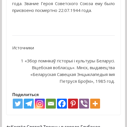
года. Звание Героя Советского Союза ему было
присвоено посмертно 22.07.1944 года.
Источники
1 «Збор помнiкаў гiсторыi i культуры Беларусі.
Віцебская вобласць». Мінск, выдавецтва
«Беларуская Савецкая Энцыклапедыя імя
Петруся Броўкі», 1985 год.
Поделиться
Костёл Святой Троицы в городе Глубокое